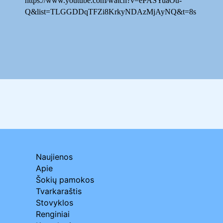
https://www.youtube.com/watch?v=ePASYuaOu-
Q&list=TLGGDDqTFZi8KrkyNDAzMjAyNQ&t=8s
Naujienos
Apie
Šokių pamokos
Tvarkaraštis
Stovyklos
Renginiai