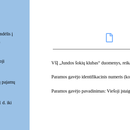
ndėlis į
į
oji
VšĮ „Jundos šokių klubas“ duomenys, reika
Paramos gavėjo identifikacinis numeris (k
ų pajamų
Paramos gavėjo pavadinimas: Viešoji įstai
 d. iki