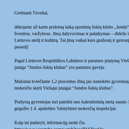
Gerbiami Tėveliai,
dėkojame už kartu praleistą laiką sportinių šokių klubo „Junda“
šventėse, varžybose. Jūsų dalyvavimas ir palaikymas – didelis i
Lietuvos ateitį ir kultūrą. Tai jūsų vaikai kurs gražesnį ir geresn
pasaulį
!
Pagal Lietuvos Respublikos Labdaros ir paramos įstatymą Vieš
įstaiga “Jundos šokių klubas” yra paramos gavėja.
Maloniai kviečiame 1,2 procentus Jūsų jau sumokėto gyventoj
mokesčio skirti Viešajai įstaigai “Jundos šokių klubas”.
Prašymą gyventojas turi pateikti nuo kalendorinių metų sausio 1
gegužės 1 d. apskrities Valstybinei mokesčių inspekcijai.
Kaip tai padaryti, informaciją rasite čia.