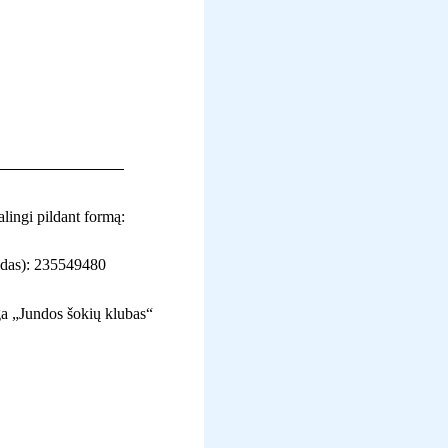
lingi pildant formą:
odas):
235549480
ga „Jundos šokių klubas“