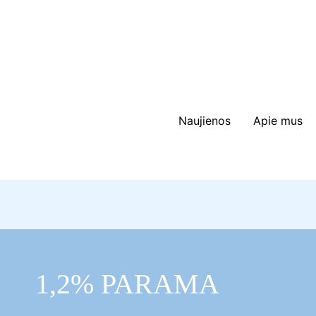
Skip
to
content
Naujienos
Apie mus
1,2% PARAMA